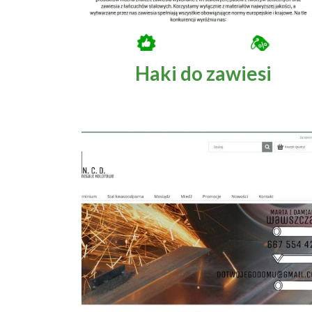
Kultura i sztuka
Motoryzacja
Haki do zawiesi
Produkcja przemysłowa
Regionalne
Rozrywka
Sport i turystyka
Technika