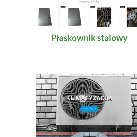
Zdrowie i uroda
Flora i fauna
Płaskownik stalowy
Marketing
Prawo i społeczeństwo
Edukacja i nauka