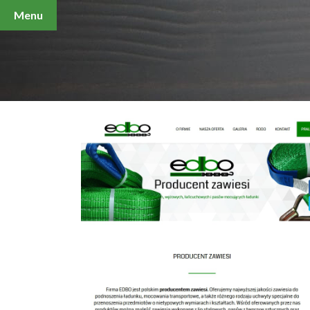
X
Menu
Baza-Firm
AGD i RTV
Biznes i ekonomia
Dom
Firmy wg branż
Internet i komputery