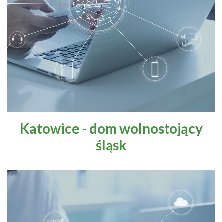
Zdrowie i uroda
Flora i fauna
Marketing
Prawo i społeczeństwo
Katowice - dom wolnostojący
śląsk
Edukacja i nauka