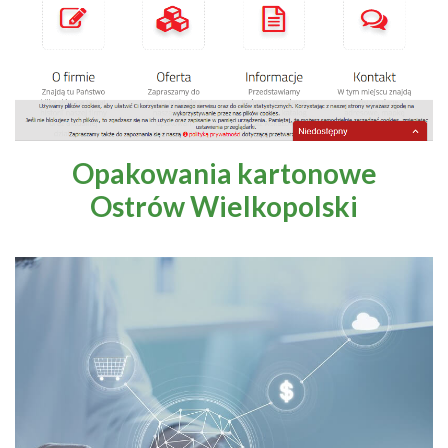
Kultura i sztuka
Motoryzacja
Produkcja przemysłowa
Opakowania kartonowe
Ostrów Wielkopolski
Regionalne
Rozrywka
Sport i turystyka
Technika