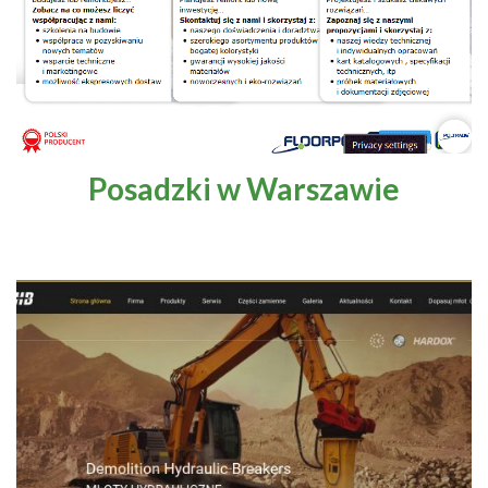
Kultura i sztuka
Motoryzacja
Produkcja przemysłowa
Posadzki w Warszawie
Regionalne
Rozrywka
Sport i turystyka
Technika