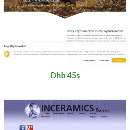
Zdrowie i uroda
Flora i fauna
Marketing
Prawo i społeczeństwo
Dhb 45s
Edukacja i nauka