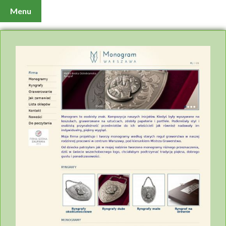
X
Menu
Baza-Firm
AGD i RTV
Biznes i ekonomia
Dom
Firmy wg branż
Internet i komputery