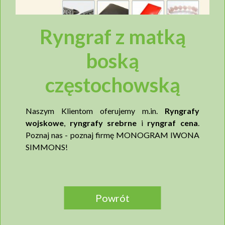
Kultura i sztuka
Ryngraf z matką
Motoryzacja
boską
Produkcja przemysłowa
częstochowską
Regionalne
Naszym Klientom oferujemy m.in.
Ryngrafy
wojskowe
,
ryngrafy srebrne
i
ryngraf cena
.
Poznaj nas - poznaj firmę MONOGRAM IWONA
Rozrywka
SIMMONS!
Sport i turystyka
Powrót
Technika